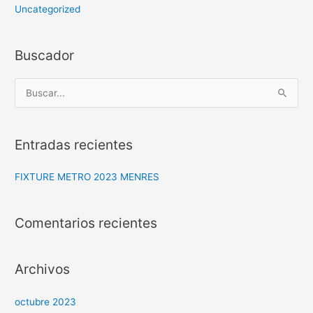
Uncategorized
Buscador
B
u
s
Entradas recientes
c
a
FIXTURE METRO 2023 MENRES
r
p
Comentarios recientes
o
r
:
Archivos
octubre 2023