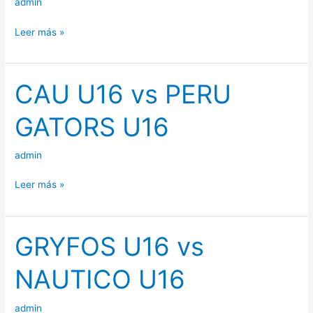
admin
U12
Leer más »
CAU U16 vs PERU
CAU
U16
GATORS U16
vs
PERU
admin
GATORS
U16
Leer más »
GRYFOS U16 vs
GRYFOS
U16
NAUTICO U16
vs
NAUTICO
admin
U16