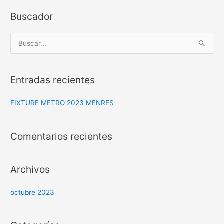
Buscador
B
u
s
Entradas recientes
c
a
FIXTURE METRO 2023 MENRES
r
p
Comentarios recientes
o
r
:
Archivos
octubre 2023