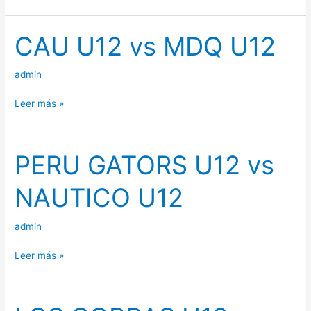
CAU U12 vs MDQ U12
CAU
U12
vs
admin
MDQ
Leer más »
U12
PERU GATORS U12 vs
PERU
GATORS
NAUTICO U12
U12
vs
admin
NAUTICO
U12
Leer más »
LOS