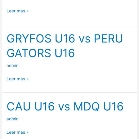
Leer más »
GRYFOS U16 vs PERU
GRYFOS
U16
GATORS U16
vs
PERU
admin
GATORS
U16
Leer más »
CAU U16 vs MDQ U16
CAU
U16
vs
admin
MDQ
Leer más »
U16