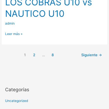
LOS COBRAS U10 vs
COBRAS
NAUTICO U10
U10
vs
admin
NAUTICO
U10
Leer más »
1
2
…
8
Siguiente
→
Categorías
Uncategorized