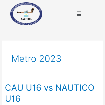
Ir
al
Menú
contenido
Metro 2023
CAU U16 vs NAUTICO
CAU
U16
U16
vs
NAUTICO