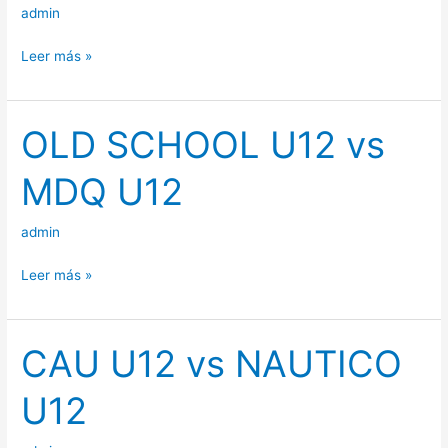
admin
U16
Leer más »
OLD SCHOOL U12 vs
OLD
SCHOOL
MDQ U12
U12
vs
admin
MDQ
U12
Leer más »
CAU U12 vs NAUTICO
CAU
U12
U12
vs
NAUTICO